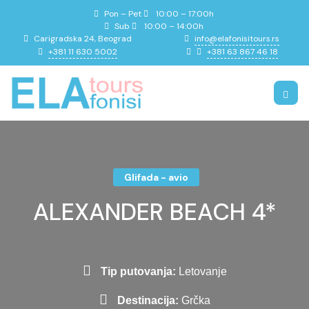
Pon – Pet
10:00 – 17:00h
Sub
10:00 – 14:00h
info@elafonisitours.rs
Carigradska 24, Beograd
+381 11 630 5002
+381 63 867 46 18
Glifada - avio
ALEXANDER BEACH 4*
Tip putovanja:
Letovanje
Destinacija:
Grčka