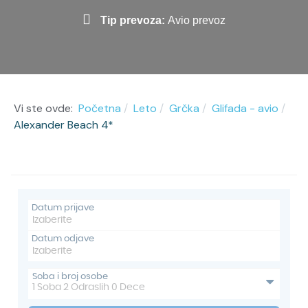
Tip prevoza:
Avio prevoz
Vi ste ovde:
Početna
Leto
Grčka
Glifada - avio
Alexander Beach 4*