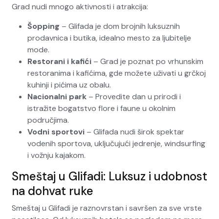
Grad nudi mnogo aktivnosti i atrakcija:
Šopping
– Glifada je dom brojnih luksuznih
prodavnica i butika, idealno mesto za ljubitelje
mode.
Restorani i kafići
– Grad je poznat po vrhunskim
restoranima i kafićima, gde možete uživati u grčkoj
kuhinji i pićima uz obalu.
Nacionalni park
– Provedite dan u prirodi i
istražite bogatstvo flore i faune u okolnim
područjima.
Vodni sportovi
– Glifada nudi širok spektar
vodenih sportova, uključujući jedrenje, windsurfing
i vožnju kajakom.
Smeštaj u Glifadi: Luksuz i udobnost
na dohvat ruke
Smeštaj u Glifadi je raznovrstan i savršen za sve vrste