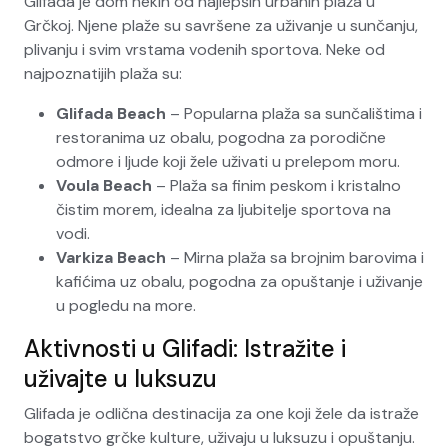
Glifada je dom nekih od najlepših urbanih plaža u
Grčkoj. Njene plaže su savršene za uživanje u sunčanju,
plivanju i svim vrstama vodenih sportova. Neke od
najpoznatijih plaža su:
Glifada Beach
– Popularna plaža sa sunčalištima i
restoranima uz obalu, pogodna za porodične
odmore i ljude koji žele uživati u prelepom moru.
Voula Beach
– Plaža sa finim peskom i kristalno
čistim morem, idealna za ljubitelje sportova na
vodi.
Varkiza Beach
– Mirna plaža sa brojnim barovima i
kafićima uz obalu, pogodna za opuštanje i uživanje
u pogledu na more.
Aktivnosti u Glifadi: Istražite i
uživajte u luksuzu
Glifada je odlična destinacija za one koji žele da istraže
bogatstvo grčke kulture, uživaju u luksuzu i opuštanju.