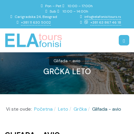
Pon – Pet
10:00 – 17:00h
Sub
10:00 – 14:00h
info@elafonisitours.rs
Carigradska 24, Beograd
+381 11 630 5002
+381 63 867 46 18
Glifada - avio
GRČKA LETO
Vi ste ovde:
Početna
Leto
Grčka
Glifada - avio