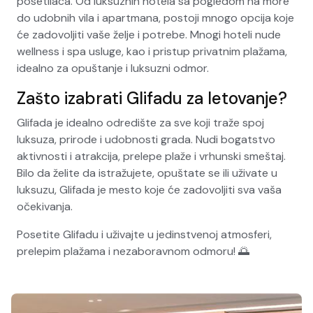
posetilaca. Od luksuznih hotela sa pogledom na more
do udobnih vila i apartmana, postoji mnogo opcija koje
će zadovoljiti vaše želje i potrebe. Mnogi hoteli nude
wellness i spa usluge, kao i pristup privatnim plažama,
idealno za opuštanje i luksuzni odmor.
Zašto izabrati Glifadu za letovanje?
Glifada je idealno odredište za sve koji traže spoj
luksuza, prirode i udobnosti grada. Nudi bogatstvo
aktivnosti i atrakcija, prelepe plaže i vrhunski smeštaj.
Bilo da želite da istražujete, opuštate se ili uživate u
luksuzu, Glifada je mesto koje će zadovoljiti sva vaša
očekivanja.
Posetite Glifadu i uživajte u jedinstvenoj atmosferi,
prelepim plažama i nezaboravnom odmoru! 🌅