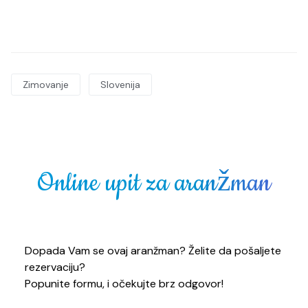
Zimovanje
Slovenija
Online upit za aranžman
Dopada Vam se ovaj aranžman? Želite da pošaljete
rezervaciju?
Popunite formu, i očekujte brz odgovor!