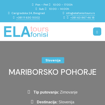
Pon – Pet
10:00 – 17:00h
Sub
10:00 – 14:00h
info@elafonisitours.rs
Carigradska 24, Beograd
+381 11 630 5002
+381 63 867 46 18
Slovenija
MARIBORSKO POHORJE
Tip putovanja:
Zimovanje
Destinacija:
Slovenija