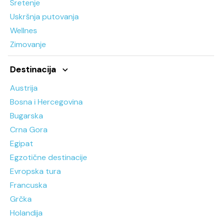
Sretenje
Uskršnja putovanja
Wellnes
Zimovanje
Destinacija
Austrija
Bosna i Hercegovina
Bugarska
Crna Gora
Egipat
Egzotične destinacije
Evropska tura
Francuska
Grčka
Holandija