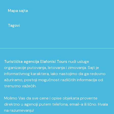
Mapa sajta
Tagovi
nudi usluge
Turistička agencija Elafonisi Tours
organizacije putovanja, letovanja i zimovanja. Sajt je
informativnog karaktera, iako nastojimo da ga redovno
ažuriramo, postoji mogućnost različitih informacija od
trenutno važećih.
Molimo Vas da sve cene i opise objekata proverite
direktno u agenciji putem telefona, email-a ili lično. Hvala
na razumevanju!