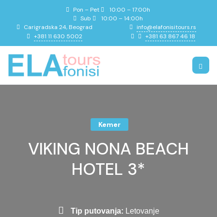
Pon – Pet
10:00 – 17:00h
Sub
10:00 – 14:00h
info@elafonisitours.rs
Carigradska 24, Beograd
+381 11 630 5002
+381 63 867 46 18
Kemer
VIKING NONA BEACH
HOTEL 3*
Tip putovanja:
Letovanje