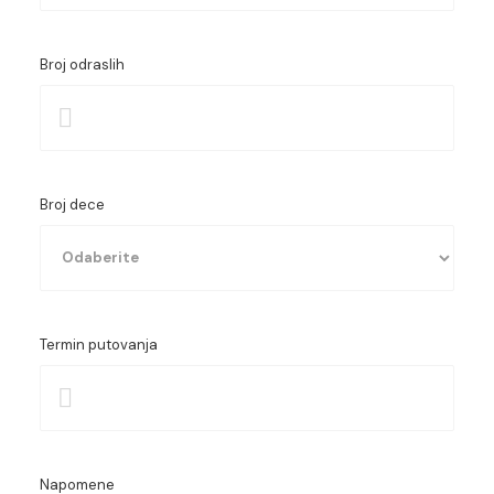
Broj odraslih
Broj dece
Termin putovanja
Starost prvog deteta
Starost drugog deteta
Starost trećeg deteta
Napomene