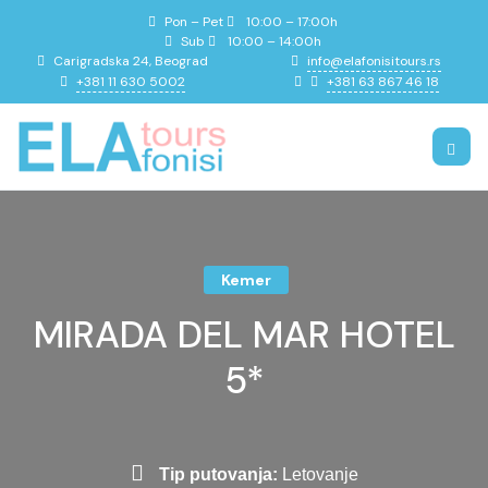
Pon – Pet
10:00 – 17:00h
Sub
10:00 – 14:00h
info@elafonisitours.rs
Carigradska 24, Beograd
+381 11 630 5002
+381 63 867 46 18
Kemer
MIRADA DEL MAR HOTEL
5*
Tip putovanja:
Letovanje