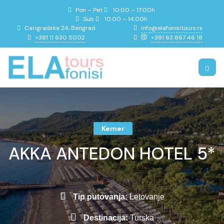
Pon – Pet
10:00 – 17:00h
Sub
10:00 – 14:00h
info@elafonisitours.rs
Carigradska 24, Beograd
+381 11 630 5002
+381 63 867 46 18
Kemer
AKKA ANTEDON HOTEL 5*
Tip putovanja:
Letovanje
Destinacija:
Turska