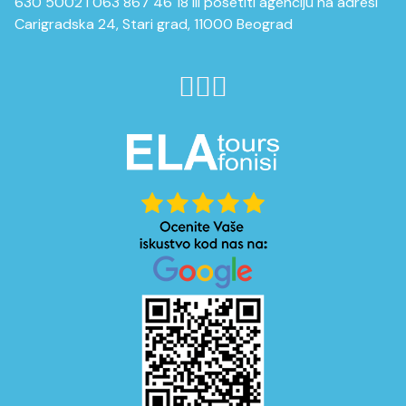
630 5002 i 063 867 46 18 ili posetiti agenciju na adresi
Carigradska 24, Stari grad, 11000 Beograd