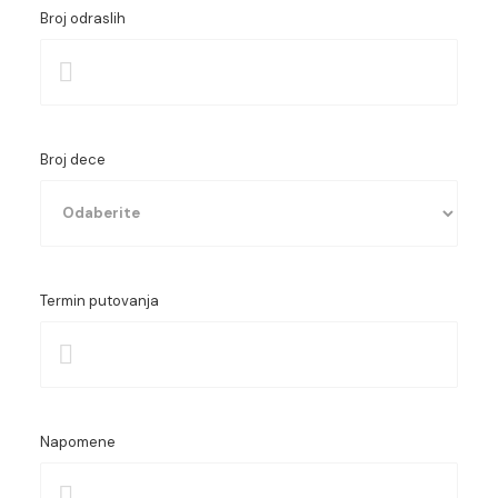
Broj odraslih
Broj dece
Termin putovanja
Starost prvog deteta
Starost drugog deteta
Starost trećeg deteta
Napomene