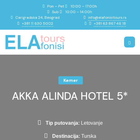
Pon – Pet
10:00 – 17:00h
Sub
10:00 – 14:00h
info@elafonisitours.rs
Carigradska 24, Beograd
+381 11 630 5002
+381 63 867 46 18
Kemer
AKKA ALINDA HOTEL 5*
Tip putovanja:
Letovanje
Destinacija:
Turska