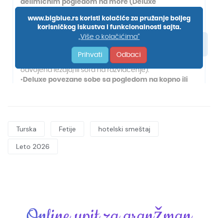
Turska
Fetije
hotelski smeštaj
Leto 2026
Online upit za aranžman