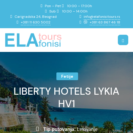
Pon – Pet
10:00 – 17:00h
Sub
10:00 – 14:00h
info@elafonisitours.rs
Carigradska 24, Beograd
+381 11 630 5002
+381 63 867 46 18
Fetije
LIBERTY HOTELS LYKIA
HV1
Tip putovanja:
Letovanje