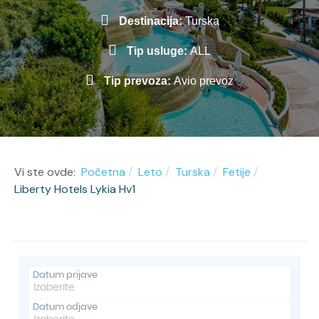
Destinacija:
Turska
Tip usluge:
ALL
Tip prevoza:
Avio prevoz
Vi ste ovde:
Početna
Leto
Turska
Fetije
Liberty Hotels Lykia Hv1