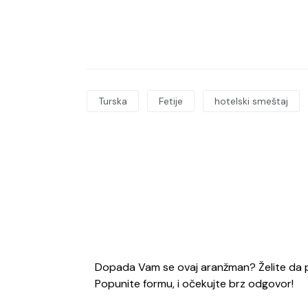
Turska
Fetije
hotelski smeštaj
Dopada Vam se ovaj aranžman? Želite da p
Popunite formu, i očekujte brz odgovor!