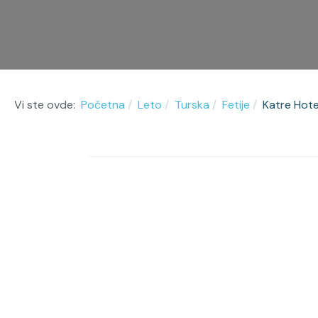
Vi ste ovde:
Početna
Leto
Turska
Fetije
Katre Hote