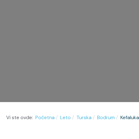
Vi ste ovde:
Početna
Leto
Turska
Bodrum
Kefaluka