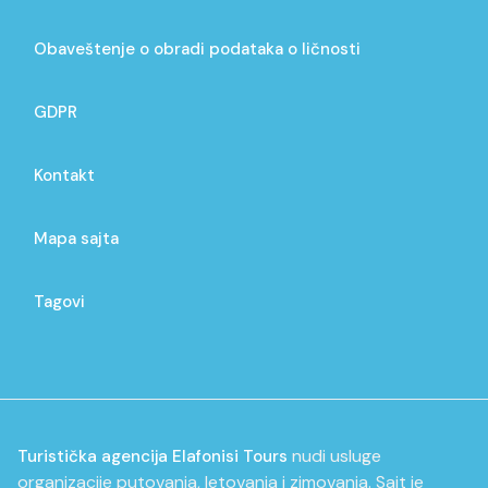
Obaveštenje o obradi podataka o ličnosti
GDPR
Kontakt
Mapa sajta
Tagovi
nudi usluge
Turistička agencija Elafonisi Tours
organizacije putovanja, letovanja i zimovanja. Sajt je