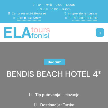
Pon – Pet
10:00 – 17:00h
Sub
10:00 – 14:00h
info@elafonisitours.rs
Carigradska 24, Beograd
+381 11 630 5002
+381 63 867 46 18
Bodrum
BENDIS BEACH HOTEL 4*
Tip putovanja:
Letovanje
Destinacija:
Turska