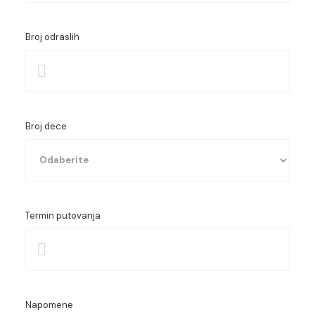
Broj odraslih
Broj dece
Termin putovanja
Starost prvog deteta
Starost drugog deteta
Starost trećeg deteta
Napomene