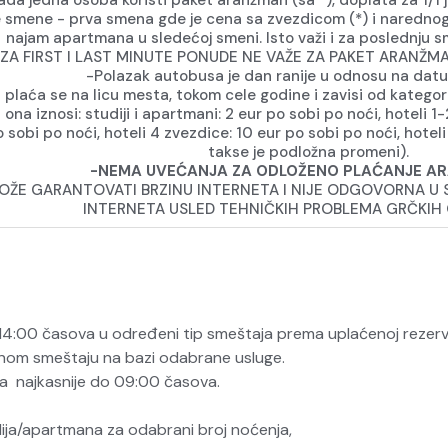
ada jedna osoba koristi paket aranžman (sa *), doplata za 1/1 
 smene - prva smena gde je cena sa zvezdicom (*) i narednog
najam apartmana u sledećoj smeni. Isto važi i za poslednju 
 ZA FIRST I LAST MINUTE PONUDE NE VAŽE ZA PAKET ARANŽM
-Polazak autobusa je dan ranije u odnosu na datu
 plaća se na licu mesta, tokom cele godine i zavisi od kategor
na iznosi: studiji i apartmani: 2 eur po sobi po noći, hoteli 1-
 sobi po noći, hoteli 4 zvezdice: 10 eur po sobi po noći, hoteli
takse je podložna promeni).
-NEMA UVEĆANJA ZA ODLOŽENO PLAĆANJE A
OŽE GARANTOVATI BRZINU INTERNETA I NIJE ODGOVORNA U 
INTERNETA USLED TEHNIČKIH PROBLEMA GRČKIH 
 14:00 časova u određeni tip smeštaja prema uplaćenoj rezerva
ranom smeštaju na bazi odabrane usluge.
a najkasnije do 09:00 časova.
dija/apartmana za odabrani broj noćenja,