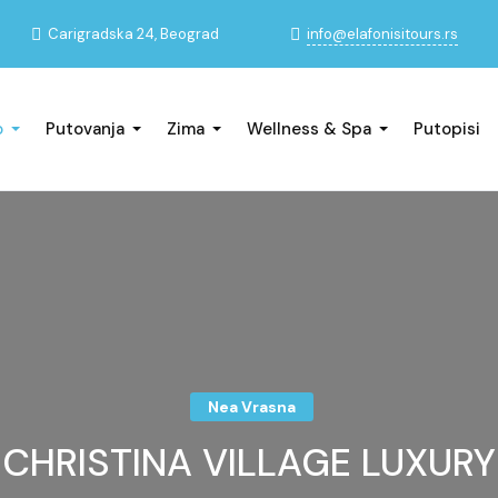
info@elafonisitours.rs
Carigradska 24, Beograd
o
Putovanja
Zima
Wellness & Spa
Putopisi
Nea Vrasna
CHRISTINA VILLAGE LUXURY