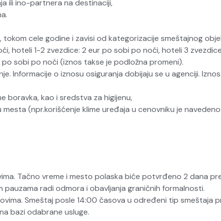
ili ino-partnera na destinaciji,
na.
ta, tokom cele godine i zavisi od kategorizacije smeštajnog ob
oći, hoteli 1-2 zvezdice: 2 eur po sobi po noći, hoteli 3 zvezdic
r po sobi po noći (iznos takse je podložna promeni).
Informacije o iznosu osiguranja dobijaju se u agenciji. Iznos 
 boravka, kao i sredstva za higijenu,
 mesta (npr.korišćenje klime uređaja u cenovniku je navedeno ko
ovima. Tačno vreme i mesto polaska biće potvrđeno 2 dana pr
m pauzama radi odmora i obavljanja graničnih formalnosti.
asovima. Smeštaj posle 14:00 časova u određeni tip smeštaja pr
 na bazi odabrane usluge.