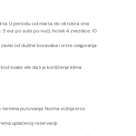
jekta. U periodu od marta do oktobra ona
e: 5 eur po sobi po noći, hoteli 4 zvezdice: 10
zavisi od dužine boravaka i vrste osiguranja
d svake vile da li je korišćenje klima
e termina putovanja. Noćna vožnja kroz
ema uplaćenoj rezervaciji.