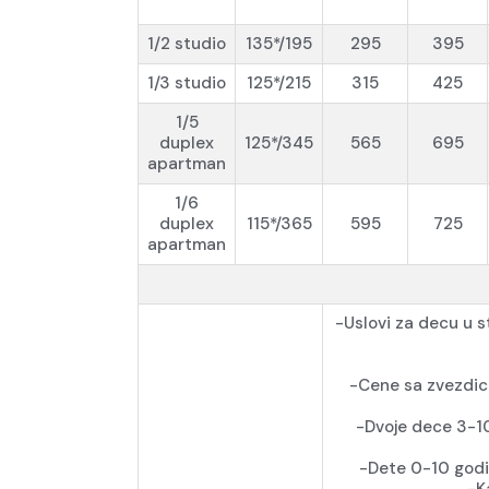
1/2 studio
135*/195
295
395
1/3 studio
125*/215
315
425
1/5
duplex
125*/345
565
695
apartman
1/6
duplex
115*/365
595
725
apartman
-Uslovi za decu u s
-Cene sa zvezdico
-Dvoje dece 3-10
-Dete 0-10 godi