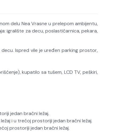
irnom delu Nea Vrasne u prelepom ambijentu,
 igralište za decu, poslastičarnica, pekara,
a decu. Ispred vile je uređen parking prostor,
išćenje), kupatilo sa tušem, LCD TV, peškiri,
oriji jedan bračni ležaj.
ežaj i u trećoj prostoriji jedan bračni ležaj.
ećoj prostoriji jedan bračni ležaj.