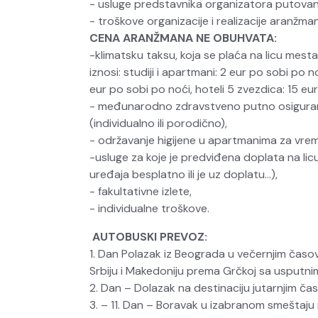
- usluge predstavnika organizatora putovanja 
- troškove organizacije i realizacije aranžma
CENA ARANŽMANA NE OBUHVATA:
-klimatsku taksu, koja se plaća na licu mes
iznosi: studiji i apartmani: 2 eur po sobi po n
eur po sobi po noći, hoteli 5 zvezdica: 15 eu
- međunarodno zdravstveno putno osiguranje. 
(individualno ili porodično),
- održavanje higijene u apartmanima za vreme
-usluge za koje je predviđena doplata na licu
uređaja besplatno ili je uz doplatu…),
- fakultativne izlete,
- individualne troškove.
AUTOBUSKI PREVOZ:
1. Dan Polazak iz Beograda u večernjim čas
Srbiju i Makedoniju prema Grčkoj sa usputni
2. Dan – Dolazak na destinaciju jutarnjim č
3. – 11. Dan – Boravak u izabranom smeštaju