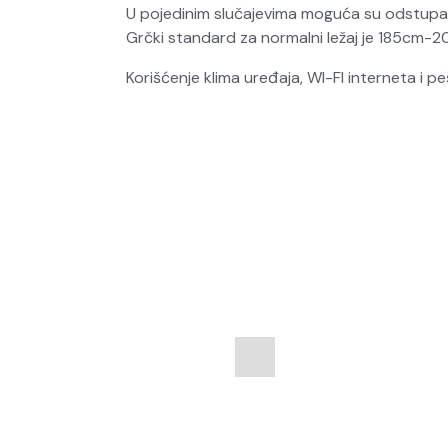
U pojedinim slučajevima moguća su odstupa
Grčki standard za normalni ležaj je 185cm
Korišćenje klima uređaja, WI-FI interneta i 