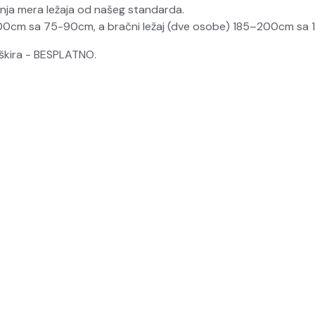
nja mera ležaja od našeg standarda.
-200cm sa 75-90cm, a bračni ležaj (dve osobe) 185–200cm sa
peškira - BESPLATNO.