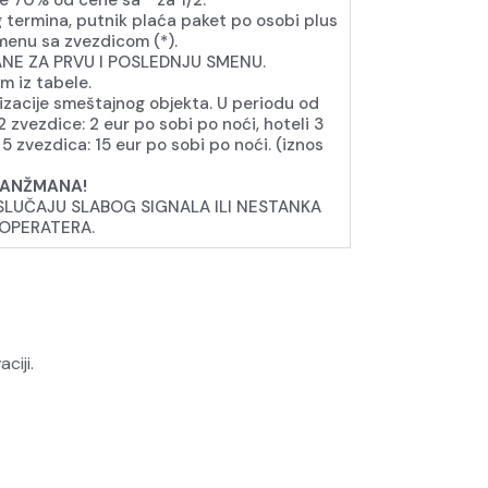
je 70% od cene sa * za 1/2.
 termina, putnik plaća paket po osobi plus
smenu sa zvezdicom (*).
ANE ZA PRVU I POSLEDNJU SMENU.
m iz tabele.
izacije smeštajnog objekta. U periodu od
2 zvezdice: 2 eur po sobi po noći, hoteli 3
 5 zvezdica: 15 eur po sobi po noći. (iznos
RANŽMANA!
SLUČAJU SLABOG SIGNALA ILI NESTANKA
OPERATERA.
ciji.