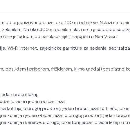
m od organizovane plaže, oko 100 m od crkve. Nalazi se u m
enilom. Na oko 400 m od vile nalazi se trg sa dosta sadržaja:
e čine je jednom od najluksuznijih i najlepših u Nea Vrasni.
ja, Wi-Fi internet, zajedničke garniture za sedenje, sadržaj z
om, posuđem i priborom, frižiderom, klima uređaj (besplatno kor
 jedan bračni ležaj.
jedan bračni i jedan običan ležaj.
jna kuhinja, u drugoj prostoriji jedan bračni ležaj i u trećoj prost
jna kuhinja i jedan običan ležaj, u drugoj prostoriji jedan bračni l
jna kuhinja i kanabe, u drugoj prostoriji jedan bračni ležaj i u tr