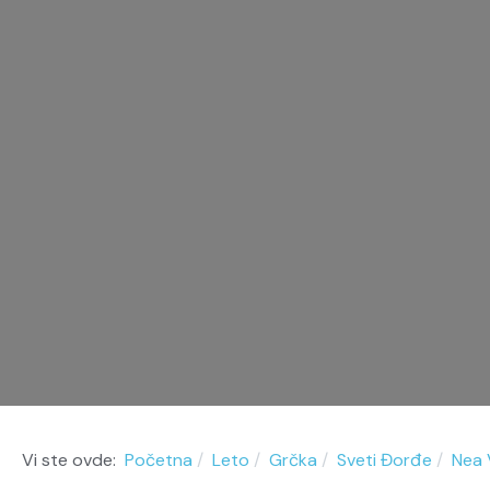
Vi ste ovde:
Početna
Leto
Grčka
Sveti Đorđe
Nea