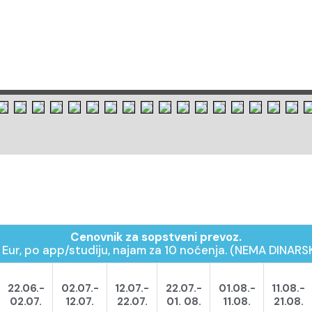
Cenovnik za sopstveni prevoz.
 Eur, po app/studiju, najam za 10 noćenja. (NEMA DINAR
22.06.-
02.07.-
12.07.-
22.07.-
01.08.-
11.08.-
02.07.
12.07.
22.07.
01.
08.
11.08.
21.08.