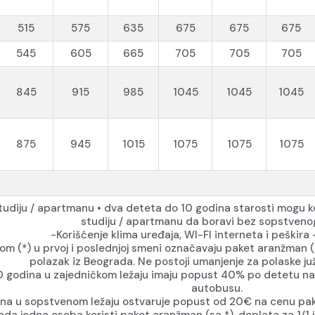
515
575
635
675
675
675
545
605
665
705
705
705
845
915
985
1045
1045
1045
875
945
1015
1075
1075
1075
tudiju / apartmanu • dva deteta do 10 godina starosti mogu ko
studiju / apartmanu da boravi bez sopstvenog
-Korišćenje klima uređaja, WI-FI interneta i peškir
m (*) u prvoj i poslednjoj smeni označavaju paket aranžman 
polazak iz Beograda. Ne postoji umanjenje za polaske ju
 godina u zajedničkom ležaju imaju popust 40% po detetu na
autobusu.
na u sopstvenom ležaju ostvaruje popust od 20€ na cenu pak