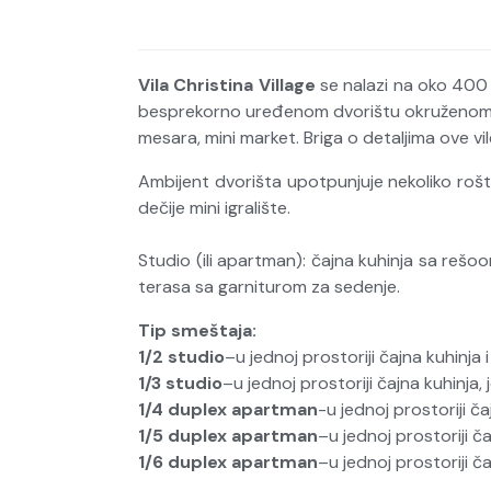
Vila Christina Village
se nalazi na oko 400 
besprekorno uređenom dvorištu okruženom zel
mesara, mini market. Briga o detaljima ove vil
Ambijent dvorišta upotpunjuje nekoliko roštil
dečije mini igralište.
Studio (ili apartman): čajna kuhinja sa rešo
terasa sa garniturom za sedenje.
Tip smeštaja:
1/2 studio
–u jednoj prostoriji čajna kuhinja i
1/3 studio
–u jednoj prostoriji čajna kuhinja, 
1/4 duplex apartman
-u jednoj prostoriji ča
1/5 duplex apartman
–u jednoj prostoriji ča
1/6 duplex apartman
–u jednoj prostoriji ča