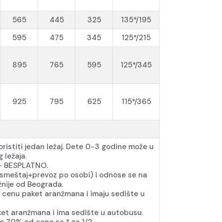
565
445
325
135*/195
595
475
345
125*/215
895
765
595
125*/345
925
795
625
115*/365
ristiti jedan ležaj. Dete 0-3 godine može u
 ležaja.
a - BESPLATNO.
(smeštaj+prevoz po osobi) i odnose se na
žnije od Beograda.
 cenu paket aranžmana i imaju sedište u
et aranžmana i ima sedište u autobusu.