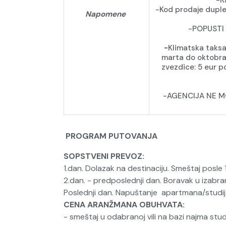
-K
-Kod prodaje duple
Napomene
-POPUSTI
-
Klimatska taksa
marta do oktobra o
zvezdice: 5 eur po
-AGENCIJA NE M
PROGRAM PUTOVANJA
SOPSTVENI PREVOZ:
1.dan. Dolazak na destinaciju. Smeštaj posle
2.dan. - predposlednji dan. Boravak u izab
Poslednji dan. Napuštanje apartmana/studij
CENA ARANŽMANA OBUHVATA:
- smeštaj u odabranoj vili na bazi najma stu