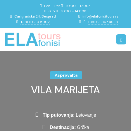
Pon – Pet
10:00 – 17:00h
Sub
10:00 – 14:00h
info@elafonisitours.rs
Carigradska 24, Beograd
+381 11 630 5002
+381 63 867 46 18
Asprovalta
VILA MARIJETA
Tip putovanja:
Letovanje
Destinacija:
Grčka