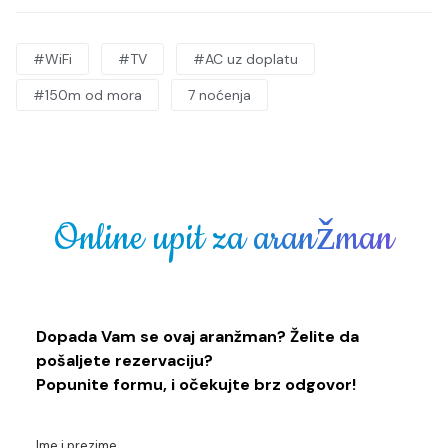
#WiFi
#TV
#AC uz doplatu
#150m od mora
7 noćenja
Online upit za aranžman
Dopada Vam se ovaj aranžman? Želite da
pošaljete rezervaciju?
Popunite formu, i očekujte brz odgovor!
Ime i prezime