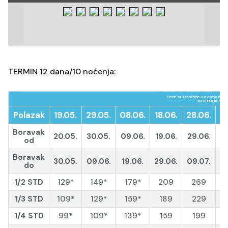
TERMIN 12 dana/10 noćenja:
Cene su izražene u evrima po o
AUTOBUSKI PREVO
Polazak
19.05.
29.05.
08.06.
18.06.
28.06.
0
Boravak
20.05.
30.05.
09.06.
19.06.
29.06.
0
od
Boravak
30.05.
09.06.
19.06.
29.06.
09.07.
1
do
1/2 STD
129*
149*
179*
209
269
1/3 STD
109*
129*
159*
189
229
1/4 STD
99*
109*
139*
159
199