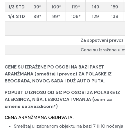
1/3 STD
99*
109*
119*
149
159
1/4 STD
89*
99*
109*
129
139
Za sopstveni prevoz c
Cene su izražene u evri
CENE SU IZRAŽENE PO OSOBI NA BAZI PAKET
ARANŽMANA (smeštaj i prevoz) ZA POLASKE IZ
BEOGRADA, NOVOG SADA I DUŽ AUTO PUTA.
POPUST U IZNOSU
O
D
5€ PO OSOBI ZA POLASKE IZ
ALEKSINCA, NIŠA, LESKOVCA I VRANJA (osim za
smene sa zvezdicom*)
CENA ARANŽMANA OBUHVATA:
Smeštaj u izabranom objektu na bazi 7 ili 10 noćenja