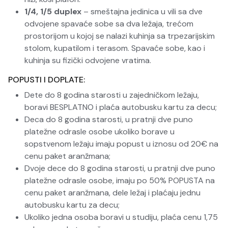
1/4, 1/5 duplex
– smeštajna jedinica u vili sa dve
odvojene spavaće sobe sa dva ležaja, trećom
prostorijom u kojoj se nalazi kuhinja sa trpezarijskim
stolom, kupatilom i terasom. Spavaće sobe, kao i
kuhinja su fizički odvojene vratima.
POPUSTI I DOPLATE:
Dete do 8 godina starosti u zajedničkom ležaju,
boravi BESPLATNO i plaća autobusku kartu za decu;
Deca do 8 godina starosti, u pratnji dve puno
platežne odrasle osobe ukoliko borave u
sopstvenom ležaju imaju popust u iznosu od 20€ na
cenu paket aranžmana;
Dvoje dece do 8 godina starosti, u pratnji dve puno
platežne odrasle osobe, imaju po 50% POPUSTA na
cenu paket aranžmana, dele ležaj i plaćaju jednu
autobusku kartu za decu;
Ukoliko jedna osoba boravi u studiju, plaća cenu 1,75