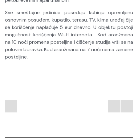
petokrevetnim apartmanom.
Sve smeštajne jedinice poseduju kuhinju opremljenu
osnovnim posuđem, kupatilo, terasu, TV, klima uređaj čije
se korišćenje naplaćuje 5 eur dnevno. U objektu postoji
mogućnost korišćenja Wi-fi interneta. Kod aranžmana
na 10 noći promena posteljine i čišćenje studija vrši se na
polovini boravka. Kod aranžmana na 7 noći nema zamene
posteljine.