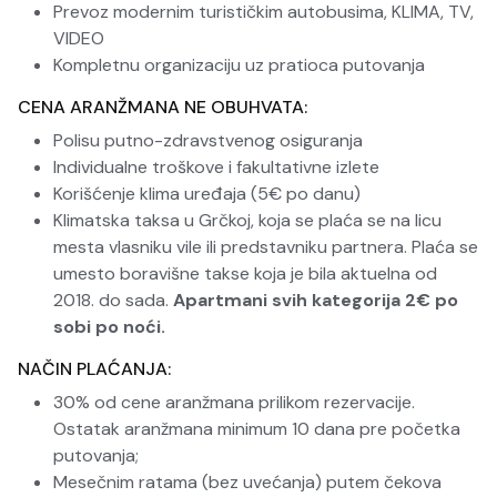
Prevoz modernim turističkim autobusima, KLIMA, TV,
VIDEO
Kompletnu organizaciju uz pratioca putovanja
CENA ARANŽMANA NE OBUHVATA:
Polisu putno-zdravstvenog osiguranja
Individualne troškove i fakultativne izlete
Korišćenje klima uređaja (5€ po danu)
Klimatska taksa u Grčkoj, koja se plaća se na licu
mesta vlasniku vile ili predstavniku partnera. Plaća se
umesto boravišne takse koja je bila aktuelna od
2018. do sada.
Apartmani svih kategorija 2€ po
sobi po noći.
NAČIN PLAĆANJA:
30% od cene aranžmana prilikom rezervacije.
Ostatak aranžmana minimum 10 dana pre početka
putovanja;
Mesečnim ratama (bez uvećanja) putem čekova