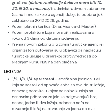
građana
(datum realizacije čekova mora biti 10.
20. ili 30. u mesecu)
ili administrativnom zabranom
(samo firme za koje u agenciji dobijete odobrenje),
zaključno sa 20.12.2026. godine;
Putem platnih kartica (Dina, Visa card, Master);
Putem profakture koja mora biti realizovana u
roku od 3 dana od datuma izdavanja;
Prema novom Zakonu o trgovini turističke agencije i
organizatori putovanja su u obavezi da naplaćuju
turističke usluge u dinarskoj protivvrednosti po
srednjem kursu NBS na dan plaćanja.
LEGENDA:
1/2, 1/3, 1/4 apartmani
– smeštajna jedinica u vili
koja se sastoji od spavaće sobe sa dva do tri ležaja,
dnevnog boravka u kojem se nalazi kuhinja sa
osnovnim priborom za jelo za odgovarajući broj
osoba, jedan ili dva ležaja, odnosno sofa na
otvaranje ili ležaj na otvaranje za jednu do dve