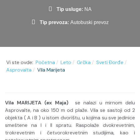
Tip usluge:
NA
Tip prevoza:
Autobuski prevoz
Vi ste ovde:
Početna
Leto
Grčka
Sveti Đorđe
Asprovalta
Vila Marijeta
Vila MARIJETA (ex Maja)
se nalazi u mirnom delu
Asprovalte, na oko 150 m od plaže. Vila se sastoji od 2
objekta ( A i B ) u istom dvorištu, u kojima su sve jedinice
smeštene na I i II spratu. Raspolaže dvokrevetnim,
trokrevetnim i četvorokrevetnim studijima, kao i