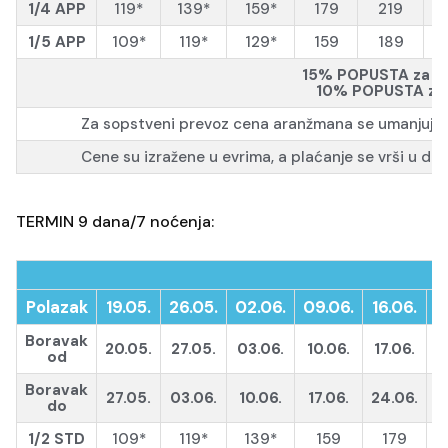
1/4 APP
119*
139*
159*
179
219
1/5 APP
109*
119*
129*
159
189
15% POPUSTA za upl
10% POPUSTA za r
Za sopstveni prevoz cena aranžmana se umanjuje
Cene su izražene u evrima, a plaćanje se vrši u di
TERMIN 9 dana/7 noćenja:
Polazak
19.05.
26.05.
02.06.
09.06.
16.06.
2
Boravak
20.05.
27.05.
03.06.
10.06.
17.06.
2
od
Boravak
27.05.
03.06.
10.06.
17.06.
24.06.
0
do
1/2 STD
109*
119*
139*
159
179