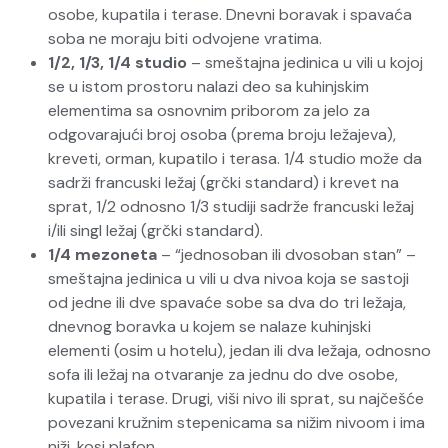
osobe, kupatila i terase. Dnevni boravak i spavaća
soba ne moraju biti odvojene vratima.
1/2, 1/3, 1/4 studio
– smeštajna jedinica u vili u kojoj
se u istom prostoru nalazi deo sa kuhinjskim
elementima sa osnovnim priborom za jelo za
odgovarajući broj osoba (prema broju ležajeva),
kreveti, orman, kupatilo i terasa. 1/4 studio može da
sadrži francuski ležaj (grčki standard) i krevet na
sprat, 1/2 odnosno 1/3 studiji sadrže francuski ležaj
i/ili singl ležaj (grčki standard).
1/4 mezoneta
– “jednosoban ili dvosoban stan” –
smeštajna jedinica u vili u dva nivoa koja se sastoji
od jedne ili dve spavaće sobe sa dva do tri ležaja,
dnevnog boravka u kojem se nalaze kuhinjski
elementi (osim u hotelu), jedan ili dva ležaja, odnosno
sofa ili ležaj na otvaranje za jednu do dve osobe,
kupatila i terase. Drugi, viši nivo ili sprat, su najčešće
povezani kružnim stepenicama sa nižim nivoom i ima
niži, kosi plafon.