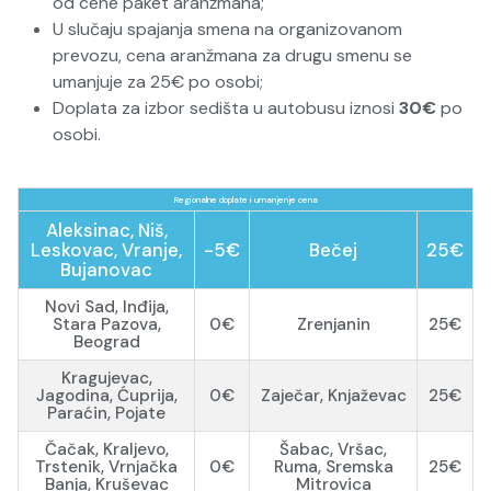
od cene paket aranžmana;
U slučaju spajanja smena na organizovanom
prevozu, cena aranžmana za drugu smenu se
umanjuje za 25€ po osobi;
Doplata za izbor sedišta u autobusu iznosi
30€
po
osobi.
Regionalne doplate i umanjenje cena
Aleksinac, Niš,
Leskovac, Vranje,
-5€
Bečej
25€
Bujanovac
Novi Sad, Inđija,
Stara Pazova,
0€
Zrenjanin
25€
Beograd
Kragujevac,
Jagodina, Ćuprija,
0€
Zaječar, Knjaževac
25€
Paraćin, Pojate
Čačak, Kraljevo,
Šabac, Vršac,
Trstenik, Vrnjačka
0€
Ruma, Sremska
25€
Banja, Kruševac
Mitrovica