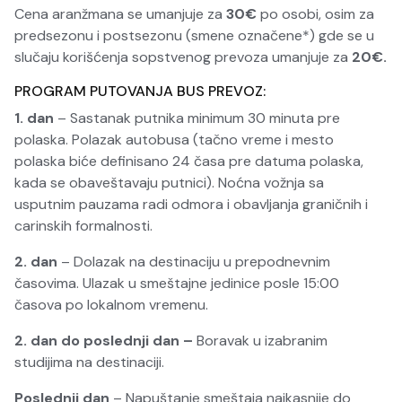
Cena aranžmana se umanjuje za
30€
po osobi, osim za
predsezonu i postsezonu (smene označene*) gde se u
slučaju korišćenja sopstvenog prevoza umanjuje za
20€.
PROGRAM PUTOVANJA BUS PREVOZ:
1. dan
– Sastanak putnika minimum 30 minuta pre
polaska. Polazak autobusa (tačno vreme i mesto
polaska biće definisano 24 časa pre datuma polaska,
kada se obaveštavaju putnici). Noćna vožnja sa
usputnim pauzama radi odmora i obavljanja graničnih i
carinskih formalnosti.
2. dan
– Dolazak na destinaciju u prepodnevnim
časovima. Ulazak u smeštajne jedinice posle 15:00
časova po lokalnom vremenu.
2. dan do poslednji
dan –
Boravak u izabranim
studijima na destinaciji.
Poslednji dan
– Napuštanje smeštaja najkasnije do