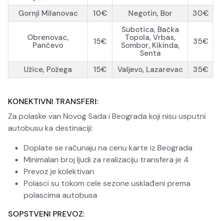
Gornji Milanovac
10€
Negotin, Bor
30€
Subotica, Bačka
Obrenovac,
Topola, Vrbas,
15€
35€
Pančevo
Sombor, Kikinda,
Senta
Užice, Požega
15€
Valjevo, Lazarevac
35€
KONEKTIVNI TRANSFERI:
Za polaske van Novog Sada i Beograda koji nisu usputni
autobusu ka destinaciji:
Doplate se računaju na cenu karte iz Beograda
Minimalan broj ljudi za realizaciju transfera je 4
Prevoz je kolektivan
Polasci su tokom cele sezone usklađeni prema
polascima autobusa
SOPSTVENI PREVOZ: