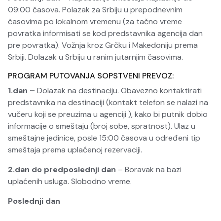
09:00 časova. Polazak za Srbiju u prepodnevnim
časovima po lokalnom vremenu (za tačno vreme
povratka informisati se kod predstavnika agencija dan
pre povratka). Vožnja kroz Grčku i Makedoniju prema
Srbiji. Dolazak u Srbiju u ranim jutarnjim časovima.
PROGRAM PUTOVANJA SOPSTVENI PREVOZ:
1.dan –
Dolazak na destinaciju. Obavezno kontaktirati
predstavnika na destinaciji (kontakt telefon se nalazi na
vučeru koji se preuzima u agenciji ), kako bi putnik dobio
informacije o smeštaju (broj sobe, spratnost). Ulaz u
smeštajne jedinice, posle 15:00 časova u određeni tip
smeštaja prema uplaćenoj rezervaciji.
2.dan do predposlednji dan
– Boravak na bazi
uplaćenih usluga. Slobodno vreme.
Poslednji dan