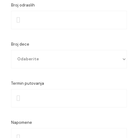
Broj odraslih
Broj dece
Termin putovanja
Starost prvog deteta
Starost drugog deteta
Starost trećeg deteta
Napomene