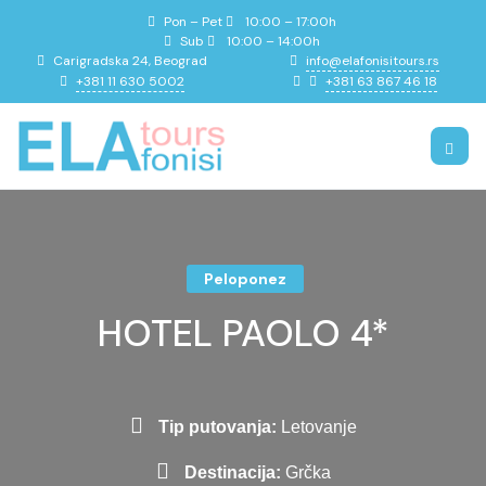
Pon – Pet
10:00 – 17:00h
Sub
10:00 – 14:00h
info@elafonisitours.rs
Carigradska 24, Beograd
+381 11 630 5002
+381 63 867 46 18
Peloponez
HOTEL PAOLO 4*
Tip putovanja:
Letovanje
Destinacija:
Grčka