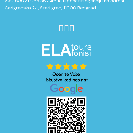
630 5002 i 063 867 46 18 ili posetiti agenciju na adresi
Carigradska 24, Stari grad, 11000 Beograd