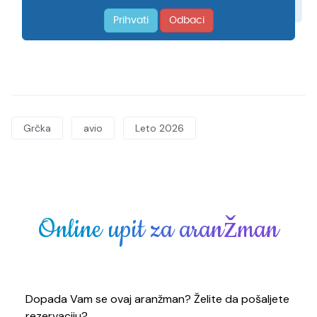
Grčka
avio
Leto 2026
Online upit za aranžman
Dopada Vam se ovaj aranžman? Želite da pošaljete
rezervaciju?