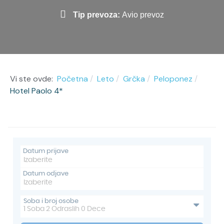
Tip prevoza:
Avio prevoz
Vi ste ovde:
Početna
Leto
Grčka
Peloponez
Hotel Paolo 4*