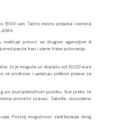
o 18:00 sati. Tačno mesto polaska i satnica
OLASKA.
, realizuje prevoz sa drugom agencijom ili
raspored pauza, kao i same trase putovanja.
ište, to je moguće uz doplatu od 30,00 eura
i se podnose i uplaćuju prilikom prijave za
23 kg po punoplatežnom putniku. Sve preko te
mesta-povratni pravac. Takođe, dozvoljene
ukrcaja. Postoji mogućnost zadržavanja zbog