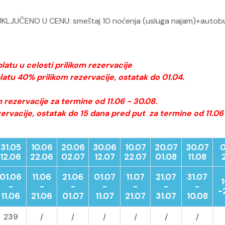
JUČENO U CENU: smeštaj 10 noćenja (usluga najam)+autob
atu u celosti prilikom rezervacije
atu 40% prilikom rezervacije, ostatak do 01.04.
m rezervacije za termine od
11.06 - 30.08.
ervacije, ostatak do 15 dana pred put
za termine od
11.06
31.05
10.06
20.06
30.06
10.07
20.07
30.0
7
0
12.06
22.06
02.07
12.07
22.07
01.08
11.08
01.06
11.06
21.06
01.07
11.07
21.07
31.07
-
-
-
-
-
-
-
-
11.06
21.06
01.07
11.07
21.07
31.07
10.08
239
/
/
/
/
/
/