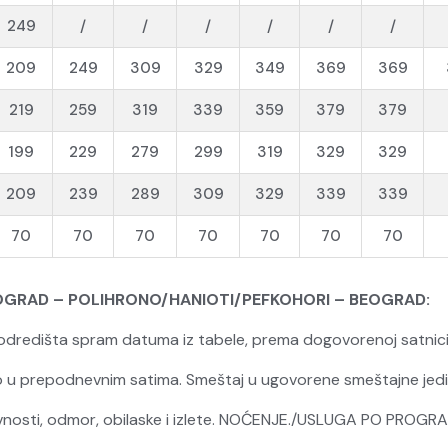
249
/
/
/
/
/
/
209
249
309
329
349
369
369
219
259
319
339
359
379
379
199
229
279
299
319
329
329
209
239
289
309
329
339
339
70
70
70
70
70
70
70
RAD – POLIHRONO/HANIOTI/PEFKOHORI – BEOGRAD:
 odredišta spram datuma iz tabele, prema dogovorenoj satni
o u prepodnevnim satima. Smeštaj u ugovorene smeštajne jedi
lne aktivnosti, odmor, obilaske i izlete. NOĆENJE./U