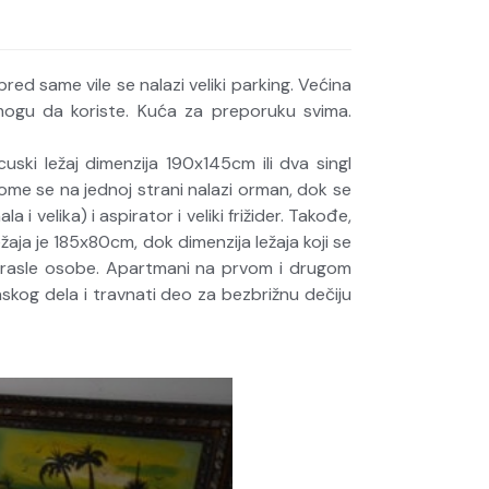
ed same vile se nalazi veliki parking. Većina
mogu da koriste. Kuća za preporuku svima.
ski ležaj dimenzija 190x145cm ili dva singl
me se na jednoj strani nalazi orman, dok se
 i velika) i aspirator i veliki frižider. Takođe,
žaja je 185x80cm, dok dimenzija ležaja koji se
odrasle osobe. Apartmani na prvom i drugom
skog dela i travnati deo za bezbrižnu dečiju