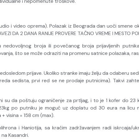
individualne i nepomenute troškove.
audio i video oprema). Polazak iz Beograda dan uoči smene ok
 OBAVEZI DA 2 DANA RANIJE PROVERE TAČNO VREME I MESTO P
nedovoljnog broja ili povećanog broja prijavljenih putnika
tovanja, što se može odraziti na promenu satnice polazaka, 
dosledom prijave. Ukoliko stranke imaju želju da odaberu sed
da sedista, prvi red se ne prodaje putnicima). Takvi zahtev
užni su da poštuju ograničenje za prtljag, i to je 1 kofer do 
do 23kg po putniku je moguć uz doplatu od 30 eura na licu 
a + visina = 158 cm (max).
Polihrona i Haniotija, sa kraćim zadržavanjem radi iskrcaja/
a na Kasandri.