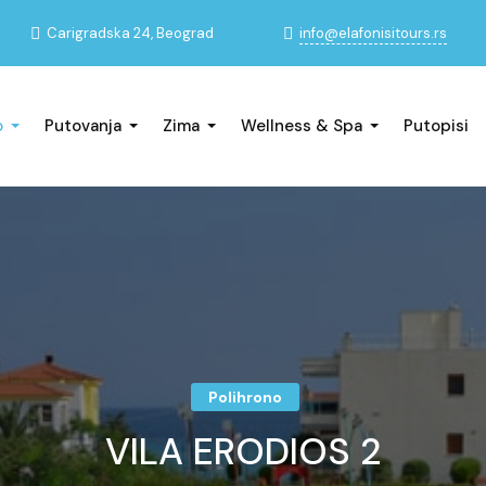
info@elafonisitours.rs
Carigradska 24, Beograd
o
Putovanja
Zima
Wellness & Spa
Putopisi
Polihrono
VILA ERODIOS 2