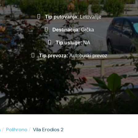
Tip putovanja:
Letovanje
Destinacija:
Grčka
Tip usluge:
NA
Tip prevoza:
Autobuski prevoz
a
Polihrono
Vila Erodios 2