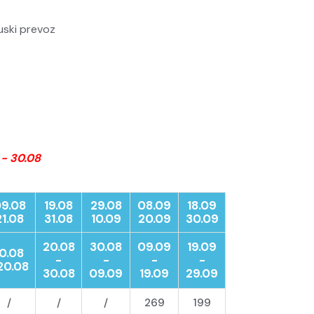
uski prevoz
 - 30.08
9.08
19.08
29.08
08.09
18.09
21.08
31.08
10.
09
20.09
30.09
20.08
30.08
09.09
19.09
10.08
-
-
-
-
20.08
30.08
09.09
19.09
29.09
/
/
/
269
199