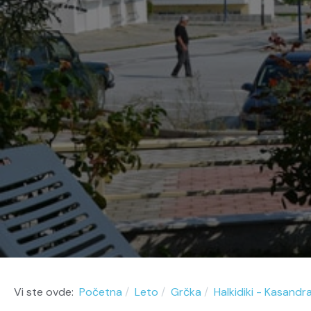
Vi ste ovde:
Početna
Leto
Grčka
Halkidiki - Kasandr