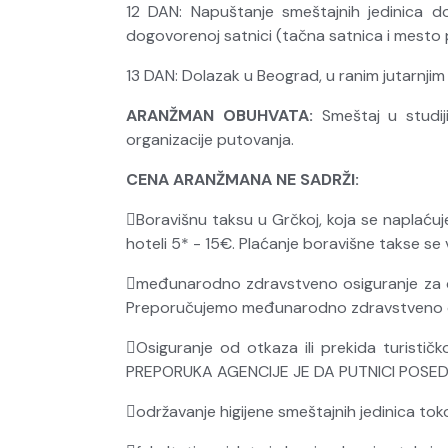
12 DAN: Napuštanje smeštajnih jedinica
dogovorenoj satnici (tačna satnica i mesto 
13 DAN: Dolazak u Beograd, u ranim jutarnjim
ARANŽMAN OBUHVATA:
Smeštaj u studij
organizacije putovanja.
CENA ARANŽMANA NE SADRŽI:
Boravišnu taksu u Grčkoj, koja se naplaćuje
hoteli 5* - 15€. Plaćanje boravišne takse se 
međunarodno zdravstveno osiguranje za ceo 
Preporučujemo međunarodno zdravstveno o
Osiguranje od otkaza ili prekida turistič
PREPORUKA AGENCIJE JE DA PUTNICI POSE
održavanje higijene smeštajnih jedinica tok