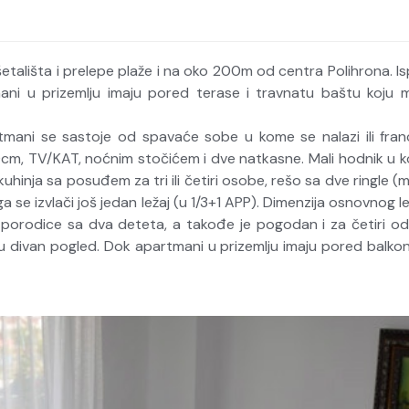
tališta i prelepe plaže i na oko 200m od centra Polihrona. Ispr
i u prizemlju imaju pored terase i travnatu baštu koju 
mani se sastoje od spavaće sobe u kome se nalazi ili francu
cm, TV/KAT, noćnim stočićem i dve natkasne. Mali hodnik u ko
hinja sa posuđem za tri ili četiri osobe, rešo sa dve ringle (mala
 se izvlači još jedan ležaj (u 1/3+1 APP). Dimenzija osnovnog le
za porodice sa dva deteta, a takođe je pogodan i za četiri 
 divan pogled. Dok apartmani u prizemlju imaju pored balkon