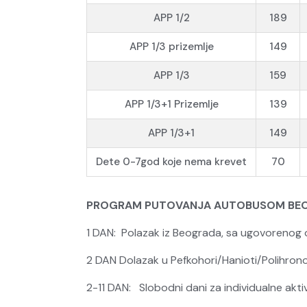
APP 1/2
189
APP 1/3 prizemlje
149
APP 1/3
159
APP 1/3+1 Prizemlje
139
APP 1/3+1
149
Dete 0-7god koje nema krevet
70
PROGRAM PUTOVANJA AUTOBUSOM BEOG
1 DAN: Polazak iz Beograda, sa ugovorenog
2 DAN Dolazak u Pefkohori/Hanioti/Polihron
2-11 DAN: Slobodni dani za individua