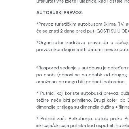
fakultativne izlete i ulaznice, kao i ostale 
AUTOBUSKI PREVOZ:
*Prevoz turističkim autobusom (klima, TV, 
će se znati 2 dana pred put. GOSTI SU U
*Organizator zadržava pravo da u slučaju 
prevoznikom koji ima isti datum i mesto pu
*Raspored sedenja u autobusu je određen re
po osobi (odnosi se na odabir od drugog re
aranžman, ne mogu biti podneti naknadno.
* Putnici, koji koriste autobuski prevoz, d
težine neće biti primljeno. Drugi kofer 
dimenzije prtljaga su dimenzija dužina + širin
* Putnici za/iz Pefkohorija, putuju preko 
iskrcaja/ukrcaja putnika kod usputnih hotel