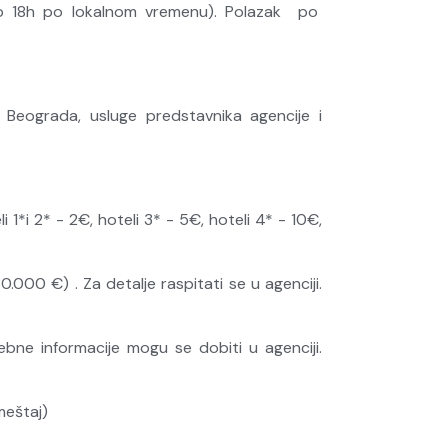
no 18h po lokalnom vremenu). Polazak po
Beograda, usluge predstavnika agencije i
1*i 2* - 2€, hoteli 3* - 5€, hoteli 4* - 10€,
000 €) . Za detalje raspitati se u agenciji.
ebne informacije mogu se dobiti u agenciji.
meštaj)