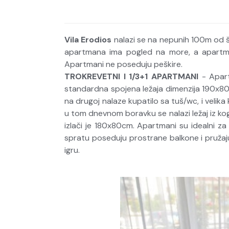
Vila Erodios
nalazi se na nepunih 100m od še
apartmana ima pogled na more, a apartman
Apartmani ne poseduju peškire.
TROKREVETNI I 1/3+1 APARTMANI
- Apart
standardna spojena ležaja dimenzija 190x80
na drugoj nalaze kupatilo sa tuš/wc, i velika ku
u tom dnevnom boravku se nalazi ležaj iz koga
izlači je 180x80cm. Apartmani su idealni 
spratu poseduju prostrane balkone i pružaju
igru.