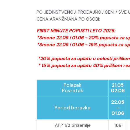
PO JEDINSTVENOJ, PRODAJNOJ CENI / SVE UKL
CENA ARANŽMANA PO OSOBI:
FIRST MINUTE POPUSTI LETO 2026:
*Smene 22.05 i 01.06 - 20% popusta za upl
*
Smene 22.05 i 01.06 -
15% popusta za upl
*20
% popusta za uplatu u celosti priliko
* 15
% popusta za uplatu 40% prilikom rez
Polazak
21.05
Povratak
02.06
22.05
Period boravka
-
01.06
APP 1/2 prizemlje
169