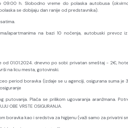
 do 09:00 h. Slobodno vreme do polaska autobusa (okvir
polaska se dobijaju dan ranije od predstavnika).
 satima.
ima/apartmanima na bazi 10 noćenja, autobuski prevoz iz 
 od 01.01.2024. dnevno po sobi: privatan smeštaj - 2€, hoteli 
vrši na licu mesta, gotovinski.
period boravka (izdaje se u agenciji, osigurana suma je 30.
siguranje
kog putovanja. Plaća se prilikom ugovaranja aranžmana. Potr
DUJU OBE VRSTE OSIGURANJA.
om boravka kao i sredstva za higijenu (važi samo za privatni s