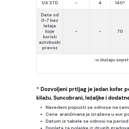
1/4 STD
-
4
140*
Dete od
0-7 bez
ležaja
koje
-
-
70
koristi
autobuski
prevoz
-
u slučaju sops
*
Dozvoljeni prtljag je jedan kofer 
kilažu. Suncobrani, ležaljke i dodatn
Navedeni popusti se odnose na cenu
Cena aranžmana je izražena u eur po
Datum iz tabele se odnosi na period
Doplata za polaske iz drugih gradova