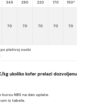
345
290
220
170
150*
70
70
70
70
70
po plativoj osobi
z
/kg ukoliko kofer prelazi dozvoljenu
m kursu NBS na dan uplate.
tum iz tabele.