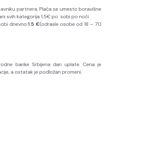
edstavniku partnera. Plaća se umesto boravišne
ani svih kategorija 1.5€ po sobi po noći
sobi dnevno:
1.5 €
(odrasle osobe od 18 – 70
arodne banke Srbije
na dan uplate. Cena je
je, a ostatak je podložan promeni.