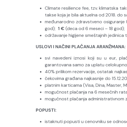
Climate resilience fee, tzv. klimatska ta
takse koja je bila aktuelna od 2018. do 
međunarodno zdravstveno osiguranje (i
god);
1 €
(deca od 6 meseci – 18 god);
održavanje higijene smeštajnih jedinica 
USLOVI I NAČINI PLAĆANJA ARANŽMANA:
svi navedeni iznosi koji su u eur, p
garantovana samo za uplatu celokupnog
40% prilikom rezervacije, ostatak najka
čekovima građana najkasnije do 15.12.2
platnim karticama (Visa, Dina, Master, 
mogućnost plaćanja na 6 mesečnih rata
mogućnost plaćanja administrativnom
POPUSTI:
istaknuti popusti u cenovniku se odno