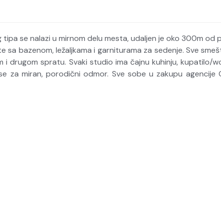
tipa se nalazi u mirnom delu mesta, udaljen je oko 300m od 
e sa bazenom, ležaljkama i garniturama za sedenje. Sve smeš
i drugom spratu. Svaki studio ima čajnu kuhinju, kupatilo/wc, 
se za miran, porodični odmor. Sve sobe u zakupu agencije O