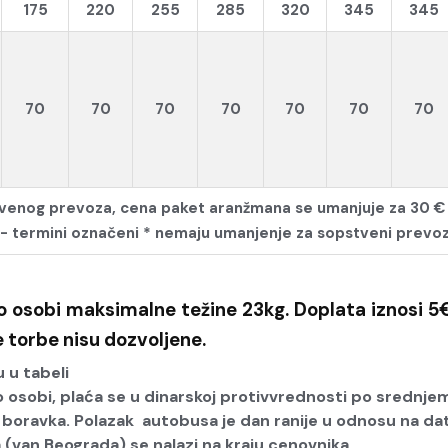
175
220
255
285
320
345
345
70
70
70
70
70
70
70
tvenog prevoza, cena paket aranžmana se umanjuje za 30 € 
- termini označeni * nemaju umanjenje za sopstveni prevo
po osobi maksimalne težine 23kg. Doplata iznosi 5€
e torbe nisu dozvoljene.
 u tabeli
 osobi, plaća se u dinarskoj protivvrednosti po srednje
 boravka. Polazak autobusa je dan ranije u odnosu na da
 (van Beograda) se nalazi na kraju cenovnika.