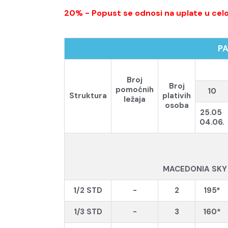
20% - Popust se odnosi na uplate u celost
P
Broj
Broj
pomoćnih
10
Struktura
plativih
ležaja
osoba
25.05
04.06.
MACEDONIA SK
1/2 STD
-
2
195*
1/3 STD
-
3
160*