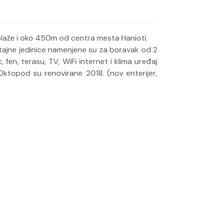
plaže i oko 450m od centra mesta Hanioti.
tajne jedinice namenjene su za boravak od 2
fen, terasu, TV, WiFi internet i klima uređaj
ktopod su renovirane 2018. (nov enterijer,