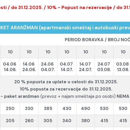
i / do 31.12.2025. / 10% - Popust na rezervacije / do 31.
AKET ARANŽMAN
(apartmanski smeštaj i autobuski pre
PERIOD BORAVKA / BROJ NO
10
10
10
10
10
10
10
04.06
14.06
24.06
04.07
14.07
24.07
03.08
14.06.
24.06.
04.07.
14.07.
24.07.
03.08.
13.08.
20 % popusta za uplate u celosti do 31.12.2025.
10% popusta za rezervacije do 31.12.2025.
Y
-
paket aranžman
(prevoz + najam smeštaja po osobi)
NEMA
250
330
385
430
490
530
530
205
260
305
340
380
415
415