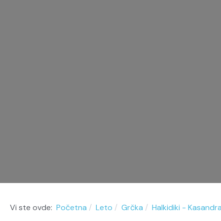
Vi ste ovde:
Početna
Leto
Grčka
Halkidiki - Kasandr