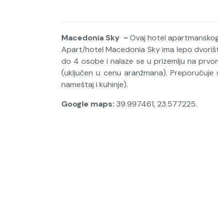
Macedonia Sky -
Ovaj hotel apartmanskog 
Apart/hotel Macedonia Sky ima lepo dvorišt
do 4 osobe i nalaze se u prizemlju na prvom 
(uključen u cenu aranžmana). Preporučuje 
nameštaj i kuhinje).
Google maps:
39.997461, 23.577225.