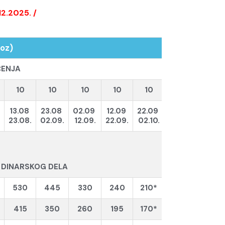
12.2025. /
voz)
ĆENJA
10
10
10
10
10
13.08
23.08
02.09
12.09
22.09
23.08.
02.09.
12.09.
22.09.
02.10.
DINARSKOG DELA
530
445
330
240
210*
415
350
260
195
170*