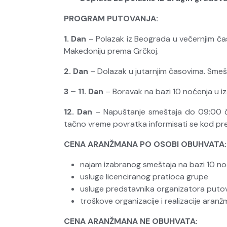
PROGRAM PUTOVANJA:
1. Dan
– Polazak iz Beograda u večernjim ča
Makedoniju prema Grčkoj.
2. Dan
– Dolazak u jutarnjim časovima. Smeš
3 – 11. Dan
– Boravak na bazi 10 noćenja u 
12. Dan
– Napuštanje smeštaja do 09:00 č
tačno vreme povratka informisati se kod pre
CENA ARANŽMANA PO OSOBI OBUHVATA:
najam izabranog smeštaja na bazi 10 no
usluge licenciranog pratioca grupe
usluge predstavnika organizatora putovan
troškove organizacije i realizacije aran
CENA ARANŽMANA NE OBUHVATA: