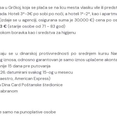
ksa u Grčkoj, koja se plaća se na licu mesta vlasiku vile ili pr
sada. Hoteli 3*-3€ po sobi po noći, a hoteli 1*-2*, kao i apartm
zdaje se u agenciji, osigurana suma je 30.000 €) cena po o
3 €
(starije osobe od 71 – 83 god)
tokom boravka kao i sredstva za higijenu
laćaju se u dinarskoj protivvrednosti po srednjem kursu N
 iznosa, odnosno garantovan je samo iznos uplaćene akontaci
snije 15 dana pre putovanja
026. datumirani svakog 15-og u mesecu
Maestro, American Express)
 Dina Card Poštanske štedionice
 zabranom
se samo na punoplative osobe