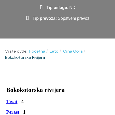
Tip usluge:
ND
Tip prevoza:
Sopstveni prevoz
Vi ste ovde:
Početna
Leto
Crna Gora
Bokokotorska Rivijera