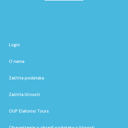
Login
O nama
Zaštita podataka
Zaštita ličnosti
OUP Elafonisi Tours
Obaveštenje o obradi podataka o ličnosti