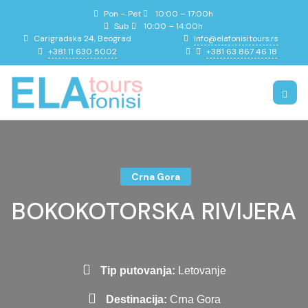
Pon – Pet
10:00 – 17:00h
Sub
10:00 – 14:00h
info@elafonisitours.rs
Carigradska 24, Beograd
+381 11 630 5002
+381 63 867 46 18
Crna Gora
BOKOKOTORSKA RIVIJERA
Tip putovanja:
Letovanje
Destinacija:
Crna Gora