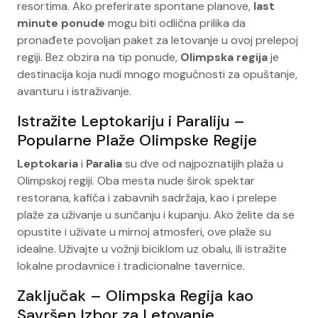
resortima. Ako preferirate spontane planove,
last
minute ponude
mogu biti odlična prilika da
pronađete povoljan paket za letovanje u ovoj prelepoj
regiji. Bez obzira na tip ponude,
Olimpska regija
je
destinacija koja nudi mnogo mogućnosti za opuštanje,
avanturu i istraživanje.
Istražite Leptokariju i Paraliju –
Popularne Plaže Olimpske Regije
Leptokaria
i
Paralia
su dve od najpoznatijih plaža u
Olimpskoj regiji. Oba mesta nude širok spektar
restorana, kafića i zabavnih sadržaja, kao i prelepe
plaže za uživanje u sunčanju i kupanju. Ako želite da se
opustite i uživate u mirnoj atmosferi, ove plaže su
idealne. Uživajte u vožnji biciklom uz obalu, ili istražite
lokalne prodavnice i tradicionalne tavernice.
Zaključak – Olimpska Regija kao
Savršen Izbor za Letovanje