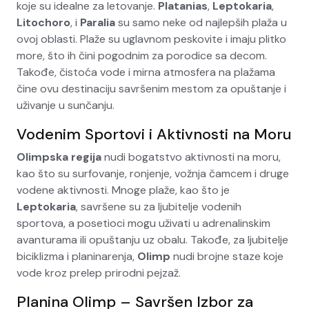
koje su idealne za letovanje.
Platanias
,
Leptokaria
,
Litochoro
, i
Paralia
su samo neke od najlepših plaža u
ovoj oblasti. Plaže su uglavnom peskovite i imaju plitko
more, što ih čini pogodnim za porodice sa decom.
Takođe, čistoća vode i mirna atmosfera na plažama
čine ovu destinaciju savršenim mestom za opuštanje i
uživanje u sunčanju.
Vodenim Sportovi i Aktivnosti na Moru
Olimpska regija
nudi bogatstvo aktivnosti na moru,
kao što su surfovanje, ronjenje, vožnja čamcem i druge
vodene aktivnosti. Mnoge plaže, kao što je
Leptokaria
, savršene su za ljubitelje vodenih
sportova, a posetioci mogu uživati u adrenalinskim
avanturama ili opuštanju uz obalu. Takođe, za ljubitelje
biciklizma i planinarenja,
Olimp
nudi brojne staze koje
vode kroz prelep prirodni pejzaž.
Planina Olimp – Savršen Izbor za