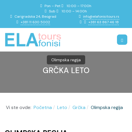
Pon – Pet
10:00 – 17:00h
Sub
10:00 – 14:00h
info@elafonisitours.rs
Carigradska 24, Beograd
+381 11 630 5002
+381 63 867 46 18
Olimpska regija
GRČKA LETO
Vi ste ovde:
Početna
Leto
Grčka
Olimpska regija