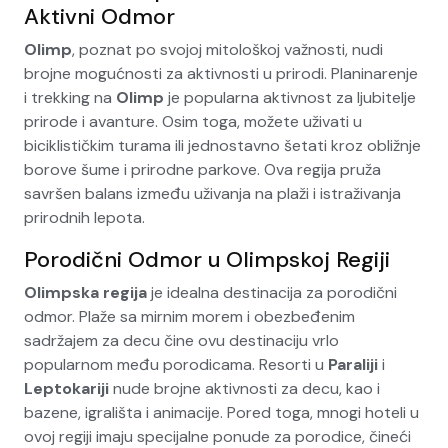
Aktivni Odmor
Olimp
, poznat po svojoj mitološkoj važnosti, nudi
brojne mogućnosti za aktivnosti u prirodi. Planinarenje
i trekking na
Olimp
je popularna aktivnost za ljubitelje
prirode i avanture. Osim toga, možete uživati u
biciklističkim turama ili jednostavno šetati kroz obližnje
borove šume i prirodne parkove. Ova regija pruža
savršen balans između uživanja na plaži i istraživanja
prirodnih lepota.
Porodični Odmor u Olimpskoj Regiji
Olimpska regija
je idealna destinacija za porodični
odmor. Plaže sa mirnim morem i obezbeđenim
sadržajem za decu čine ovu destinaciju vrlo
popularnom među porodicama. Resorti u
Paraliji
i
Leptokariji
nude brojne aktivnosti za decu, kao i
bazene, igrališta i animacije. Pored toga, mnogi hoteli u
ovoj regiji imaju specijalne ponude za porodice, čineći