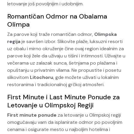
letovanje još povoljnijim i udobnijim.
Romantičan Odmor na Obalama
Olimpa
Za parove koji traže romantičan odmor,
Olimpska
regija
je savršen izbor. Slikovite plaže, luksuzni resorti
uz obalu i mirno okruženje čine ovaj region idealnim za
parove koji žele da uživaju u tišini i intimnosti. Uživajte u
večerama uz zalazak sunca, šetnjama po plažama i
opuštanju u privatnim vilama. Ne propustite i posetu
slikovitom
Litochoru
, gde možete uživati u lokalnim
restoranima i tradicionalnoj grčkoj atmosferi.
First Minute i Last Minute Ponude za
Letovanje u Olimpskoj Regiji
First minute ponude
za letovanje u Olimpskoj regiji
omogućavaju vam da isplanirate odmor po povoljnim
cenama i osigurate mesto u najboljim hotelima i