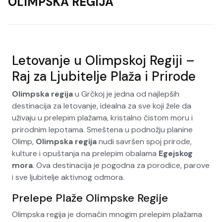
OLIMPSKA REGIJA
Letovanje u Olimpskoj Regiji –
Raj za Ljubitelje Plaža i Prirode
Olimpska regija
u Grčkoj je jedna od najlepših
destinacija za letovanje, idealna za sve koji žele da
uživaju u prelepim plažama, kristalno čistom moru i
prirodnim lepotama. Smeštena u podnožju planine
Olimp,
Olimpska regija
nudi savršen spoj prirode,
kulture i opuštanja na prelepim obalama
Egejskog
mora
. Ova destinacija je pogodna za porodice, parove
i sve ljubitelje aktivnog odmora.
Prelepe Plaže Olimpske Regije
Olimpska regija je domaćin mnogim prelepim plažama